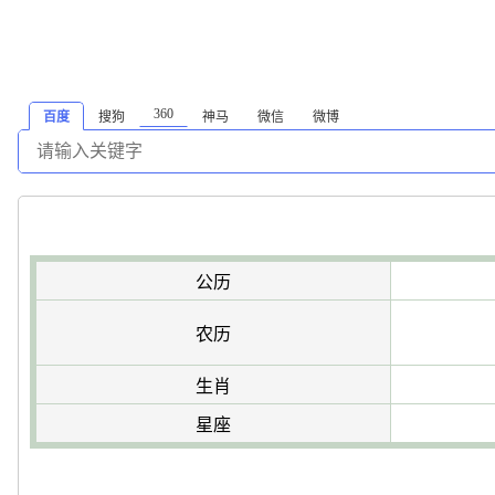
360
百度
搜狗
神马
微信
微博
公历
农历
生肖
星座