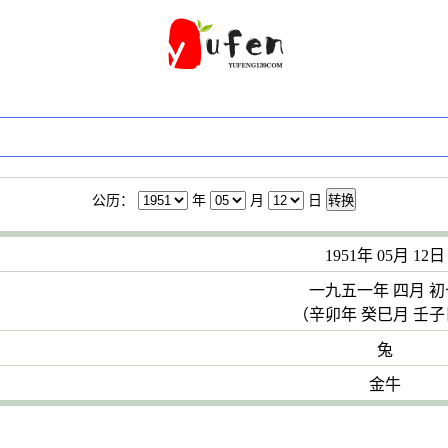
公历：
年
月
日
转换
1951年 05月 12日
一九五一年 四月 初
（辛卯年 癸巳月 壬
兔
金牛