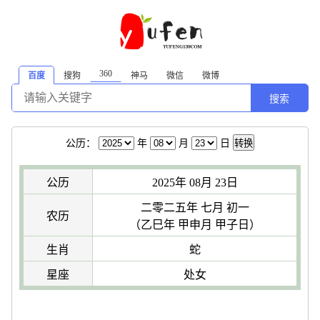
360
百度
搜狗
神马
微信
微博
搜索
公历：
年
月
日
转换
公历
2025年 08月 23日
二零二五年 七月 初一
农历
（乙巳年 甲申月 甲子日）
生肖
蛇
星座
处女