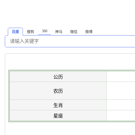
360
百度
搜狗
神马
微信
微博
公历
农历
生肖
星座