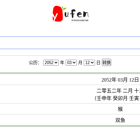
公历：
年
月
日
转换
2052年 03月 12日
二零五二年 二月 十
（壬申年 癸卯月 壬
猴
双鱼