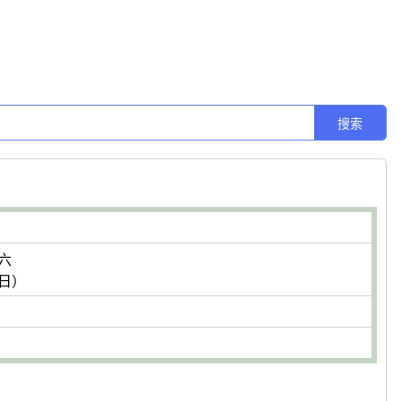
搜索
六
丑日）