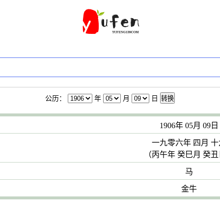
公历：
年
月
日
转换
1906年 05月 09日
一九零六年 四月 十
（丙午年 癸巳月 癸
马
金牛