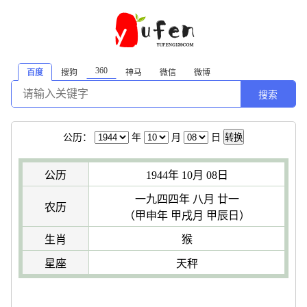
360
百度
搜狗
神马
微信
微博
搜索
公历：
年
月
日
转换
公历
1944年 10月 08日
一九四四年 八月 廿一
农历
（甲申年 甲戌月 甲辰日）
生肖
猴
星座
天秤