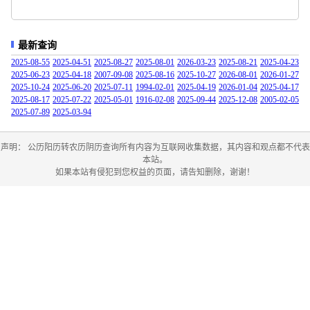
最新查询
2025-08-55
2025-04-51
2025-08-27
2025-08-01
2026-03-23
2025-08-21
2025-04-23
2025-06-23
2025-04-18
2007-09-08
2025-08-16
2025-10-27
2026-08-01
2026-01-27
2025-10-24
2025-06-20
2025-07-11
1994-02-01
2025-04-19
2026-01-04
2025-04-17
2025-08-17
2025-07-22
2025-05-01
1916-02-08
2025-09-44
2025-12-08
2005-02-05
2025-07-89
2025-03-94
声明： 公历阳历转农历阴历查询所有内容为互联网收集数据，其内容和观点都不代表
本站。
如果本站有侵犯到您权益的页面，请告知删除，谢谢！