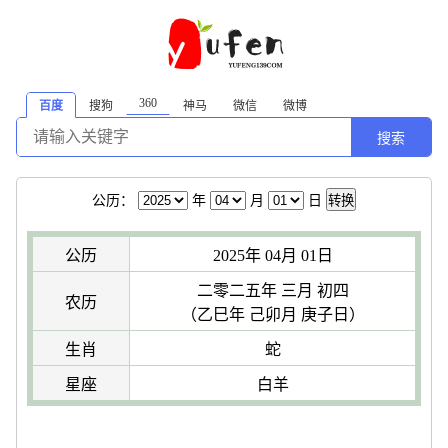
360
百度
搜狗
神马
微信
微博
搜索
公历：
年
月
日
转换
公历
2025年 04月 01日
二零二五年 三月 初四
农历
（乙巳年 己卯月 庚子日）
生肖
蛇
星座
白羊