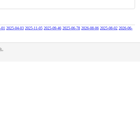
-01
2025-04-03
2025-11-05
2025-09-46
2025-06-78
2026-08-06
2025-08-02
2026-06-
站。