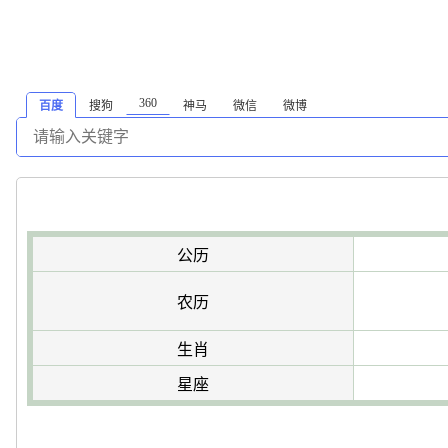
360
百度
搜狗
神马
微信
微博
公历
农历
生肖
星座