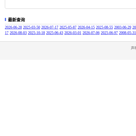
最新查询
2026-06-28
2025-03-50
2026-07-17
2025-05-87
2026-04-15
2025-08-55
2003-06-29
20
17
2026-08-03
2025-10-18
2025-06-43
2026-03-01
2026-07-06
2025-06-97
2008-05-31
声