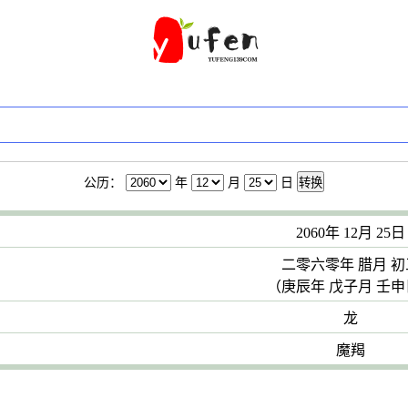
公历：
年
月
日
转换
2060年 12月 25日
二零六零年 腊月 初
（庚辰年 戊子月 壬
龙
魔羯