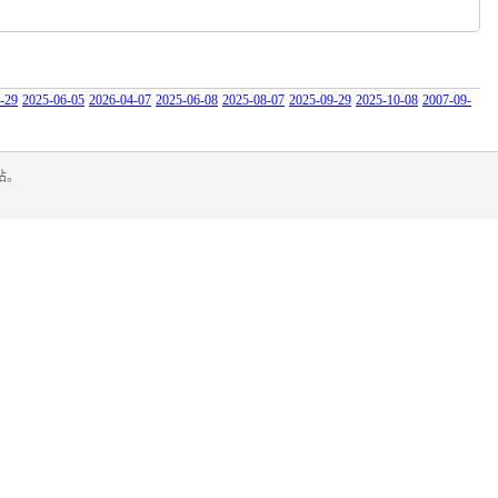
-29
2025-06-05
2026-04-07
2025-06-08
2025-08-07
2025-09-29
2025-10-08
2007-09-
站。