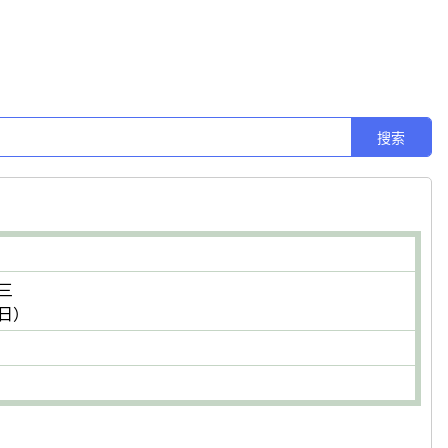
搜索
三
申日）