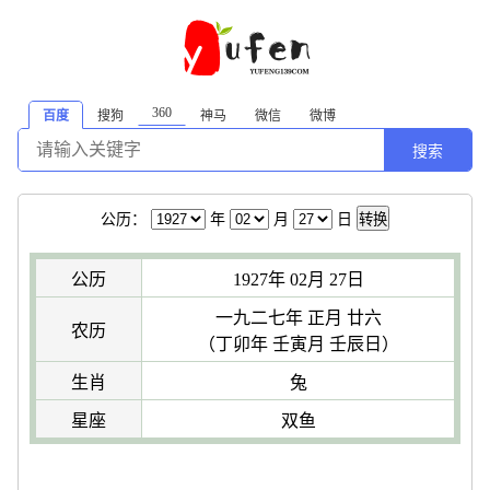
360
百度
搜狗
神马
微信
微博
搜索
公历：
年
月
日
转换
公历
1927年 02月 27日
一九二七年 正月 廿六
农历
（丁卯年 壬寅月 壬辰日）
生肖
兔
星座
双鱼