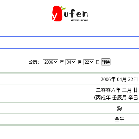
公历：
年
月
日
转换
2006年 04月 22日
二零零六年 三月 廿
（丙戌年 壬辰月 辛
狗
金牛