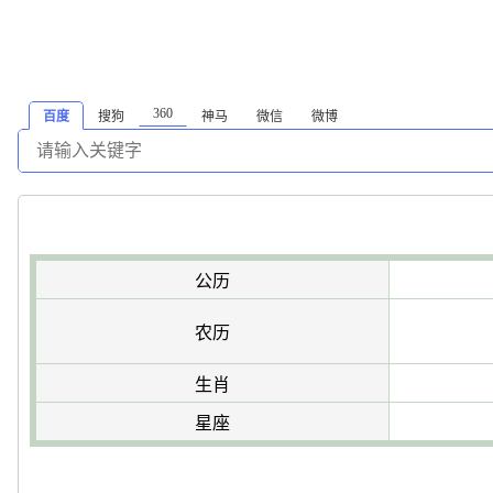
360
百度
搜狗
神马
微信
微博
公历
农历
生肖
星座