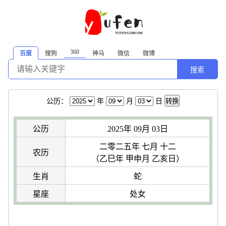
360
百度
搜狗
神马
微信
微博
搜索
公历：
年
月
日
转换
公历
2025年 09月 03日
二零二五年 七月 十二
农历
（乙巳年 甲申月 乙亥日）
生肖
蛇
星座
处女