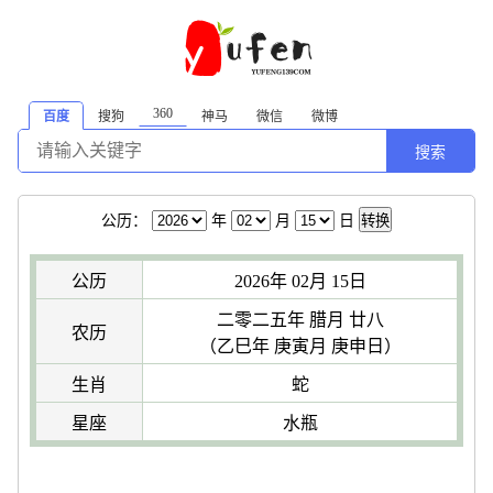
360
百度
搜狗
神马
微信
微博
搜索
公历：
年
月
日
转换
公历
2026年 02月 15日
二零二五年 腊月 廿八
农历
（乙巳年 庚寅月 庚申日）
生肖
蛇
星座
水瓶