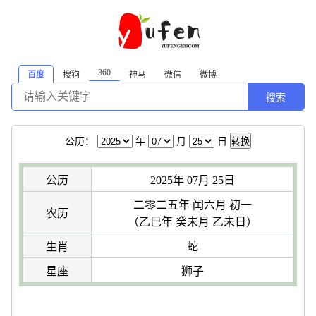
360
百度
搜狗
神马
微信
微博
搜索
公历：
年
月
日
转换
公历
2025年 07月 25日
二零二五年 闰六月 初一
农历
（乙巳年 癸未月 乙未日）
生肖
蛇
星座
狮子